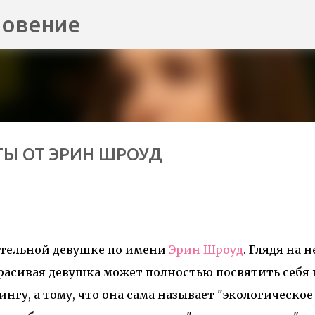
новение
К основному контенту
ЕТЫ ОТ ЭРИН ШРОУД
вительной девушке по имени
Эрин Шроуд
. Глядя на н
 красивая девушка может полностью посвятить
себя
гу, а тому, что
она сама называет "
экологическое