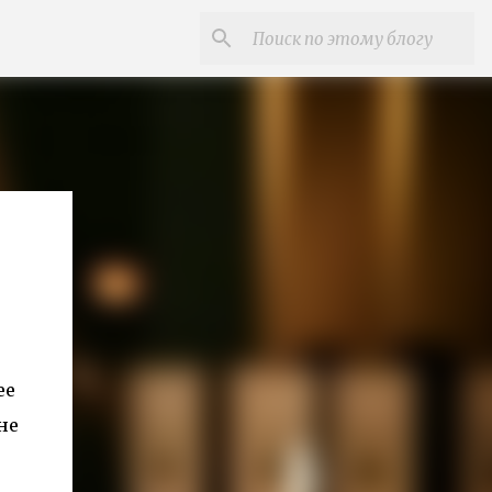
ее
не