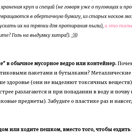
ранения круп и специй (не говоря уже о пуговицах и про
ревращаются в оберточную бумагу, из старых носков м
ускать их на тряпки для протирания пыли),
и это толь
те? Голь на выдумку хитра!). ;)))
е" в обычное мусорное ведро или контейнер.
Поче
астиковыми пакетами и бутылками?
Металлические
ше здоровье (они не выделяют токсичных веществ)
трее разлагаются и при попадании в воду и почву 
тиковые предметы).
Забудьте о пластике раз и навсег
дом или ходите пешком, вместо того, чтобы ездить