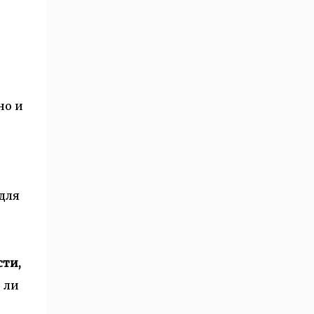
но и
для
сти,
 ли